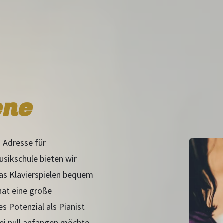
ene
 Adresse für
usikschule bieten wir
as Klavierspielen bequem
hat eine große
es Potenzial als Pianist
bei null anfangen möchte,