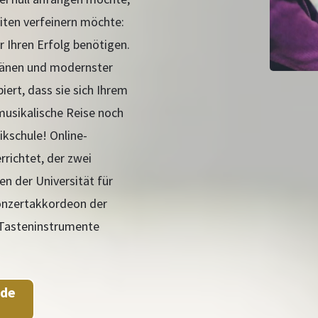
eiten verfeinern möchte:
r Ihren Erfolg benötigen.
splänen und modernster
iert, dass sie sich Ihrem
musikalische Reise noch
kschule! Online-
rrichtet, der zwei
n der Universität für
onzertakkordeon der
 Tasteninstrumente
nde