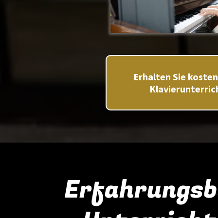
Erhalten Sie koste
Klavierunterric
Erfahrungsb